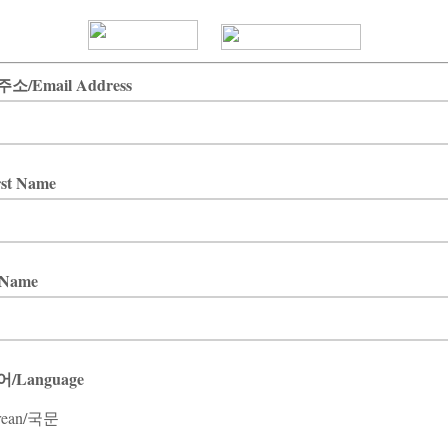
소/Email Address
st Name
 Name
/Language
rean/국문